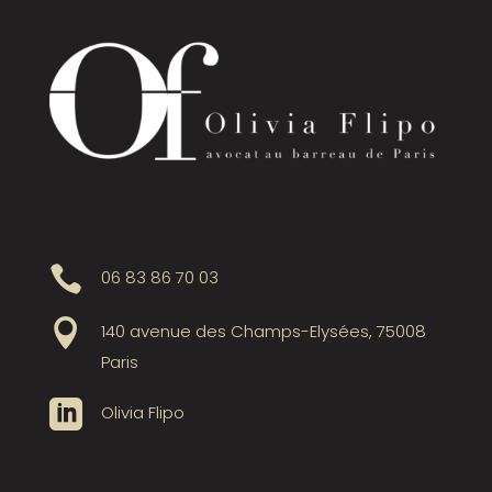

06 83 86 70 03

140 avenue des Champs-Elysées, 75008
Paris

Olivia Flipo