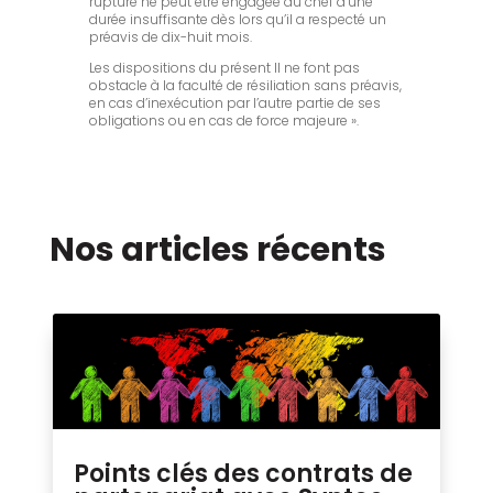
rupture ne peut être engagée du chef d’une
durée insuffisante dès lors qu’il a respecté un
préavis de dix-huit mois.
Les dispositions du présent II ne font pas
obstacle à la faculté de résiliation sans préavis,
en cas d’inexécution par l’autre partie de ses
obligations ou en cas de force majeure ».
Nos articles récents
Points clés des contrats de