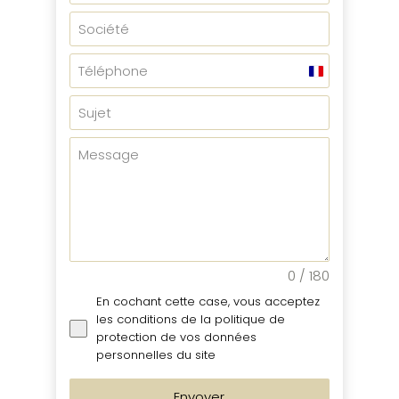
F
r
a
n
c
e
+
3
3
0 / 180
En cochant cette case, vous acceptez
les conditions de la politique de
protection de vos données
personnelles du site
Envoyer