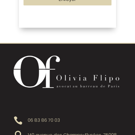

06 83 86 70 03
140 avenue des Champs-Elysées, 75008